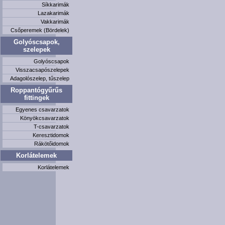
Síkkarimák
Lazakarimák
Vakkarimák
Csőperemek (Bördelek)
Golyóscsapok,
szelepek
Golyóscsapok
Visszacsapószelepek
Adagolószelep, tűszelep
Roppantógyűrűs
fittingek
Egyenes csavarzatok
Könyökcsavarzatok
T-csavarzatok
Keresztidomok
Rákötőidomok
Korlátelemek
Korlátelemek