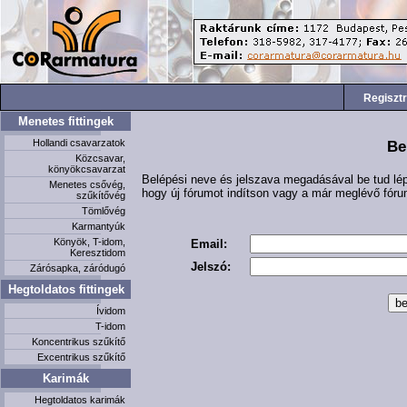
Regisztr
Menetes fittingek
Hollandi csavarzatok
Be
Közcsavar,
könyökcsavarzat
Belépési neve és jelszava megadásával be tud lé
Menetes csővég,
hogy új fórumot indítson vagy a már meglévő fór
szűkítővég
Tömlővég
Karmantyúk
Könyök, T-idom,
Email:
Keresztidom
Jelszó:
Zárósapka, záródugó
Hegtoldatos fittingek
Ívidom
T-idom
Koncentrikus szűkítő
Excentrikus szűkítő
Karimák
Hegtoldatos karimák